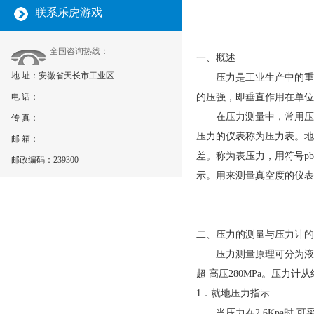
联系乐虎游戏
全国咨询热线：
一、概述
地 址：安徽省天长市工业区
压力是工业生产中的重要
电 话：
的压强，即垂直作用在单位
在压力测量中，常用压力
传 真：
压力的仪表称为压力表。地
邮 箱：
差。称为表压力，用符号pb
邮政编码：239300
示。用来测量真空度的仪表
二、压力的测量与压力计的
压力测量原理可分为液柱式、
超 高压280MPa。压
1．就地压力指示
当压力在2.6Kpa时,