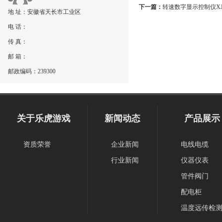
下一篇：
转速数字显示控制仪XJP
地 址：安徽省天长市工业区
电 话：
传 真：
邮 箱：
邮政编码：239300
关于乐虎游戏
新闻动态
产品展示
资质荣誉
企业新闻
电线电缆
行业新闻
仪器仪表
管件阀门
配电柜
温度远传检