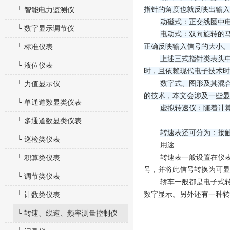
指针的角度也就反映出输入
└ 智能电力监测仪
动磁式：正交线圈中
└ 数字显示调节仪
电动式：双向旋转的
正确反映输入信号的大小。
└ 标准仪表
上述三式指针类表头
└ 液位仪表
时，且依赖现代电子技术时
数字式、图形及其混
└ 力值显示仪
的技术，本文会涉及一些
└ 单通道数显类仪表
虚拟转速仪：随着计
└ 多通道数显类仪表
转速表还可分为：接
└ 巡检类仪表
用途
转速表一般设置在仪
└ 积算类仪表
号，并将此信号转换为可显
└ 调节类仪表
轿车一般都是电子式
数字显示。另外还有一种转
└ 计数类仪表
└ 转速、线速、频率测量控制仪