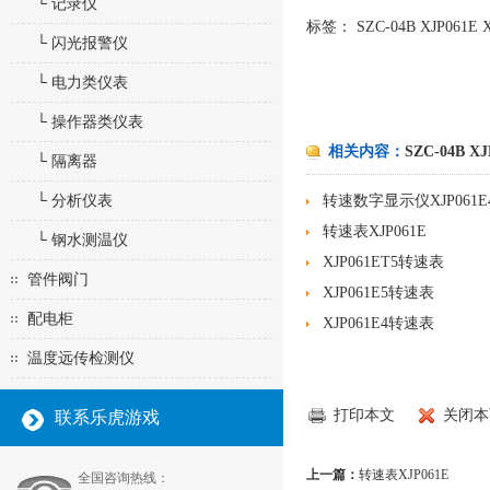
└ 记录仪
标签：
SZC-04B XJP061E 
└ 闪光报警仪
└ 电力类仪表
└ 操作器类仪表
相关内容：
SZC-04B XJ
└ 隔离器
└ 分析仪表
转速数字显示仪XJP061E
转速表XJP061E
└ 钢水测温仪
XJP061ET5转速表
管件阀门
XJP061E5转速表
配电柜
XJP061E4转速表
温度远传检测仪
打印本文
关闭本
联系乐虎游戏
上一篇：
转速表XJP061E
全国咨询热线：